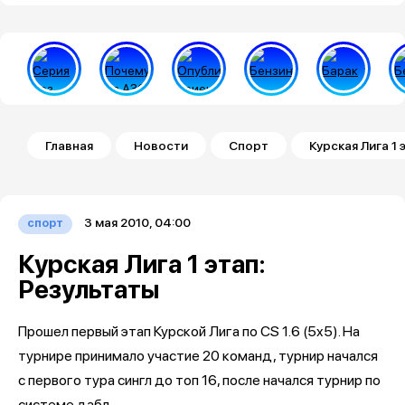
Строка навигации
Главная
Новости
Спорт
Курская Лига 1 
3 мая 2010, 04:00
спорт
Курская Лига 1 этап:
Результаты
Прошел первый этап Курской Лига по CS 1.6 (5x5). На
турнире принимало участие 20 команд, турнир начался
с первого тура сингл до топ 16, после начался турнир по
системе дабл.