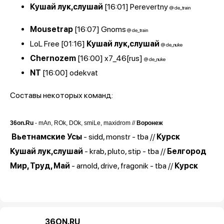
Кушай лук,слушай
[16:01]
Perevertny
@ de_train
Mousetrap
[16:07]
Gnoms
@ de_train
LoL Free [01:16]
Кушай лук,слушай
@ de_nuke
Chernozem
[16:00]
x7_46[rus]
@ de_nuke
NT
[16:00]
odekvat
Составы некоторых команд:
36on.Ru
- mAn, ROk, DOk, smiLe, maxidrom //
Воронеж
Вьетнамские Усы
- sidd, monstr - tba //
Курск
Кушай лук,слушай
- krab, pluto, stip - tba //
Белгород
Мир, Труд, Май
- arnold, drive, fragonik - tba //
Курск
36ON.RU