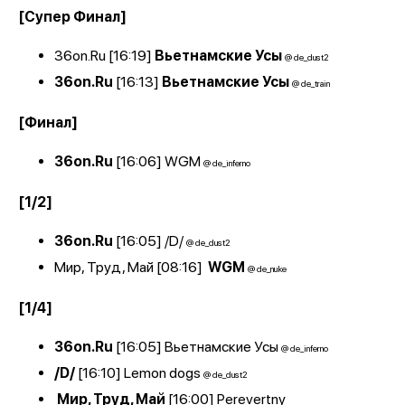
[Супер Финал]
36on.Ru
[16:19]
Вьетнамские Усы
@ de_dust2
36on.Ru
[16:13]
Вьетнамские Усы
@ de
_train
[Финал]
36on.Ru
[16:06]
WGM
@ de_inferno
[1/2]
36on.Ru
[16:05]
/D/
@ de_dust2
Мир, Труд, Май
[08:16]
WGM
@ de_nuke
[1/4]
36on.Ru
[16:05]
Вьетнамские Усы
@ de_inferno
/D/
[16:10]
Lemon dogs
@ de_dust2
Мир, Труд, Май
[16:00]
Perevertny