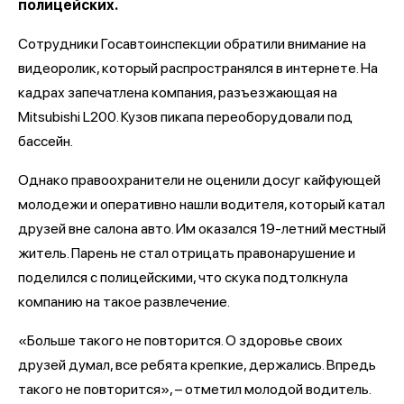
полицейских.
Сотрудники Госавтоинспекции обратили внимание на
видеоролик, который распространялся в интернете. На
кадрах запечатлена компания, разъезжающая на
Mitsubishi L200. Кузов пикапа переоборудовали под
бассейн.
Однако правоохранители не оценили досуг кайфующей
молодежи и оперативно нашли водителя, который катал
друзей вне салона авто. Им оказался 19-летний местный
житель. Парень не стал отрицать правонарушение и
поделился с полицейскими, что скука подтолкнула
компанию на такое развлечение.
«Больше такого не повторится. О здоровье своих
друзей думал, все ребята крепкие, держались. Впредь
такого не повторится», – отметил молодой водитель.