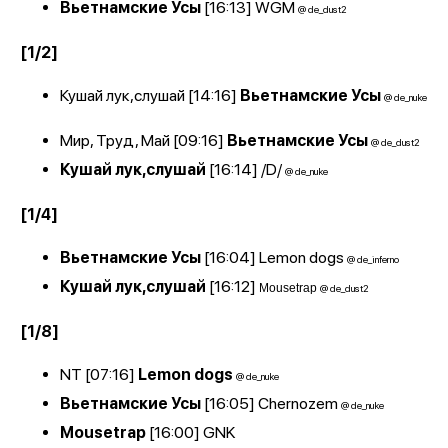
Вьетнамские Усы
[16:13]
WGM
@ de_dust2
[1/2]
Кушай лук,слушай [14:16]
Вьетнамские Усы
@ de_nuke
Мир, Труд, Май [09:16]
Вьетнамские Усы
@ de_dust2
Кушай лук,слушай
[16:14]
/D/
@ de_nuke
[1/4]
Вьетнамские Усы
[16:04]
Lemon dogs
@ de_inferno
Кушай лук,слушай
[16:12]
Mousetrap
@ de_dust2
[1/8]
NT [07:16]
Lemon dogs
@ de_nuke
Вьетнамские Усы
[16:05]
Chernozem
@ de_nuke
Mousetrap
[16:00]
GNK