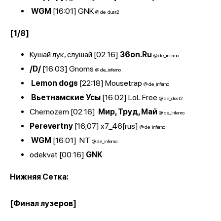
WGM
[16:01]
GNK
@ de_dust2
[1/8]
Кушай лук, слушай [02:16]
36on.Ru
@ de_inferno
/D/
[16:03]
Gnoms
@ de_inferno
Lemon dogs
[22:18]
Mousetrap
@ de_inferno
Вьетнамские Усы
[16:02]
LoL Free
@ de_dust2
Chernozem [02:16]
Мир, Труд, Май
@ de_inferno
Perevertny
[16;07]
x7_46[rus]
@ de_inferno
WGM
[16:01]
NT
@ de_inferno
odekvat [00:16]
GNK
Нижняя Сетка:
[Финал лузеров]