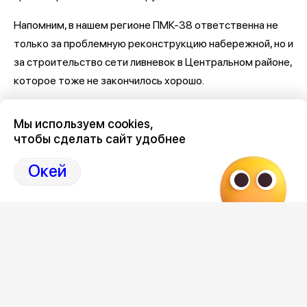
Напомним, в нашем регионе ПМК-38 ответственна не
только за проблемную реконструкцию набережной, но и
за строительство сети ливневок в Центральном районе,
которое тоже не закончилось хорошо.
Последние новости о Петровской набережной и
Мы используем cookies,
связанными с ней коррупцией и мошенничеством
здесь,
чтобы сделать сайт удобнее
на Дзен-канале нашего города 36
Окей
Отзывы, эмоции, мнения,
комментарии и
обсуждения на страницах Дзен 36on
# Петровская набережная
# Петровская набережная Воронеж
# Петровская набережная Воронеж отзывы
# Коррупция Воронеж
# Коррупция Воронеж сегодня