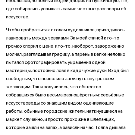
небольшой, но полный людей дворик на Пушкинскую, 11Б,
где собирались услышать самые честные разговоры об
искусстве.
Чтобы пробраться к столам художников, приходилось
лавировать между зеваками. За моей спиной кто-то
громко спорил о цене, кто-то, наоборот, завороженно
молчал, разглядывая графику, а парень в кепке неловко
пытался сфотографировать украшения одной
мастерицы, постоянно ловя в кадр чужие руки. Вход был
свободным, что позволило заглянуть внутрь всем
желающим. Так и получилось, что общество
собравшихся было весьма разношёрстным: серьёзные
искусствоведы со знающим видом оценивающие
работы, обычные городские жители, наткнувшиеся на
маркет случайно, и просто прохожие в шлепанцах,
которые зашли на запах, а зависли на час. Толпа дышала