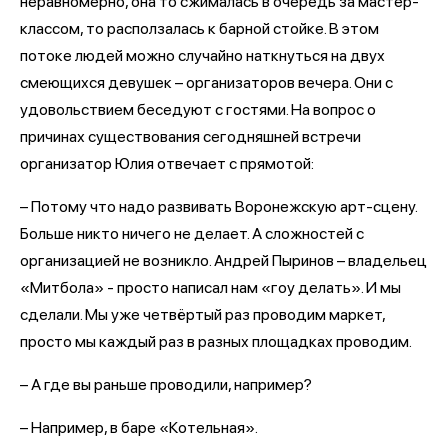
неравномерно, она то сжималась в очередь за мастер-
классом, то расползалась к барной стойке. В этом
потоке людей можно случайно наткнуться на двух
смеющихся девушек – организаторов вечера. Они с
удовольствием беседуют с гостями. На вопрос о
причинах существования сегодняшней встречи
организатор Юлия отвечает с прямотой:
– Потому что надо развивать Воронежскую арт-сцену.
Больше никто ничего не делает. А сложностей с
организацией не возникло. Андрей Пыринов – владельец
«Митбола» - просто написал нам «гоу делать». И мы
сделали. Мы уже четвёртый раз проводим маркет,
просто мы каждый раз в разных площадках проводим.
– А где вы раньше проводили, например?
– Например, в баре «Котельная».