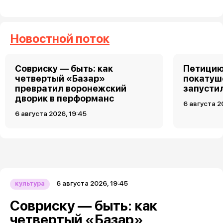
Новостной поток
Совриску — быть: как
Петицию
четвертый «Базар»
покатуш
превратил воронежский
запусти
дворик в перформанс
6 августа 2
6 августа 2026, 19:45
6 августа 2026, 19:45
культура
Совриску — быть: как
четвертый «Базар»