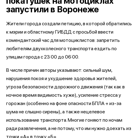
покатушек на мотоциклах
запустили в Воронеже
Жители города создали петицию, в которой обратились
к мэрии и областному ГИБДД с просьбой ввести
комендантский час для мотоциклистов: запретить
любителям двухколесного транспорта ездить по
улицам города с 23:00 до 06:00.
В числе причин авторы указывают: сильный шум,
нарушения покоя и ухудшение здоровья жителей,
угроза безопасности дорожного движения (так как в
ночное время видимость хуже), усиление стресса у
горожан (особенно на фоне опасности БПЛА + из-за
шума не слышно сирены), а также нецелевое
использование транспорта. Многие гоняют по ночам
ради развлечения, а не потому, что им нужно доехать из
точки «А» в точку «Б».