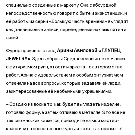
специально созданные к маркету. Она с абсурдной
непосредственностью говорит о быте и экзистенции, и
её работы из серии «Большую часть времени» выглядят
как дневниковые записи, переведенные на язык пятен и
линий.
Фурор произвел стенд
Арины Авиловой «ГЛУПЕЦ
JEWELRY»
. Здесь образы Средневековья встречались
с футуризмом руин, а гости маркета - с автором этих
работ. Арина с удовольствием и особым энтузиазмом
отвечала на все вопросы, которые задавали ей люди,
заинтересованные её необычными украшениями.
– Создаю из воска то, как будет выглядеть изделие,
готовлю форму, а затем отливаю в металле. Это всё не
так сложно, как кажется, приходите на мой мастер-
класс или на полноценные курсы и тоже так сможете! –