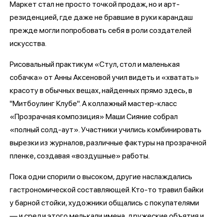
Маркет стал не просто точкой продаж, но и арт-
резиденцией, где даже не бравшие в руки карандаш
прежде могли попробовать себя в роли создателей
искусства.
Рисовальный практикум «Стул, стол и маленькая
собачка» от Анны Аксеновой учил видеть и «хватать»
красоту в обычных вещах, найденных прямо здесь, в
"Митбоулинг Клубе". А коллажный мастер-класс
«Прозрачная композиция» Маши Сияние собрал
«полный солд-аут». Участники учились комбинировать
вырезки из журналов, различные фактуры на прозрачной
пленке, создавая «воздушные» работы.
Пока одни спорили о высоком, другие наслаждались
гастрономической составляющей. Кто-то травил байки
у барной стойки, художники общались с покупателями
— и среди этого мелькали имена, дружеские объятия и