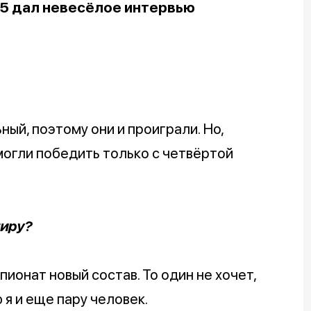
5 дал невесёлое интервью
ьный, поэтому они и проиграли. Но,
смогли победить только с четвёртой
ниру?
пионат новый состав. То один не хочет,
 я и еще пару человек.