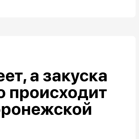
ет, а закуска
о происходит
оронежской