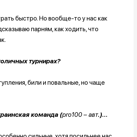
грать быстро. Но вообще-то у нас как
дсказываю парням, как ходить, что
к.
толичных турнирах?
ступления, били и повальные, но чаще
краинская команда (
pro100 – авт
.)…
е особенно сильные, хотя посильнее нас.