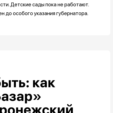
ти. Детские сады пока не работают.
н до особого указания губернатора.
ыть: как
Базар»
оронежский