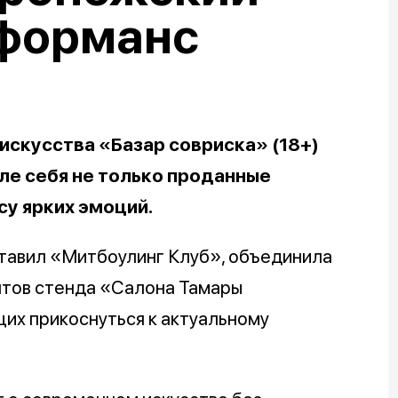
рформанс
искусства «Базар совриска» (18+)
ле себя не только проданные
су ярких эмоций.
ставил «Митбоулинг Клуб», объединила
нтов стенда «Салона Тамары
их прикоснуться к актуальному