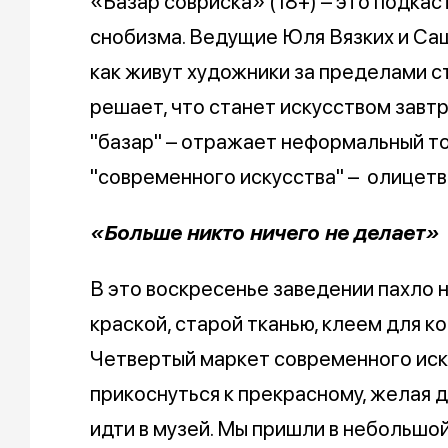
«Базар совриска» (18+) – это подкас
снобизма. Ведущие Юля Вязких и Са
как живут художники за пределами ст
решает, что станет искусством завтр
"базар" – отражает неформальный тон
"современного искусства" – олицетво
«Больше никто ничего не делает»
В это воскресенье заведении пахло 
краской, старой тканью, клеем для ко
Четвертый маркет современного иск
прикоснуться к прекрасному, желая д
идти в музей. Мы пришли в небольшой