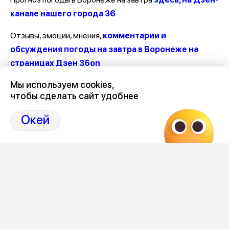
канале нашего города 36
Отзывы, эмоции, мнения,
комментарии и
обсуждения погоды на завтра в Воронеже на
страницах Дзен 36on
Мы используем cookies,
#Погода Воронеж
чтобы сделать сайт удобнее
#Воронеж погода
#Погода на завтра в Воронеже
Окей
#Погода в Воронеже на завтра
#Погода на завтра Воронеж
Следите за ситуацией в Воронеже в нашем
канале
Редакция