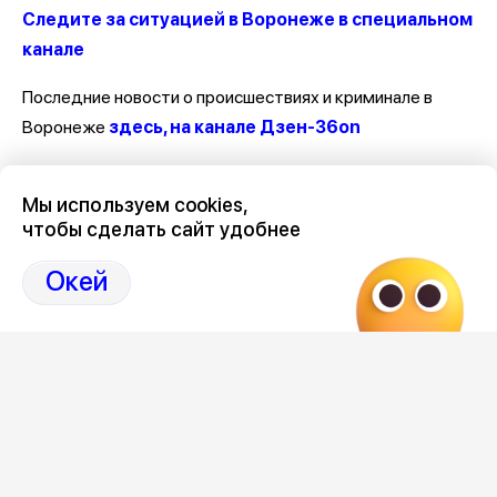
Следите за ситуацией в Воронеже в специальном
канале
Последние новости о происшествиях и криминале в
Воронеже
здесь, на канале Дзен-36on
Отзывы, эмоции, мнения, комментарии и обсуждения
Мы используем cookies,
происшествий в Воронеже и Воронежской области
на
чтобы сделать сайт удобнее
канале Дзен 36on
Окей
# Происшествия Воронеж
# Воронеж происшествия сегодня
# Происшествия Воронеж сегодня
# Воронеж происшествия