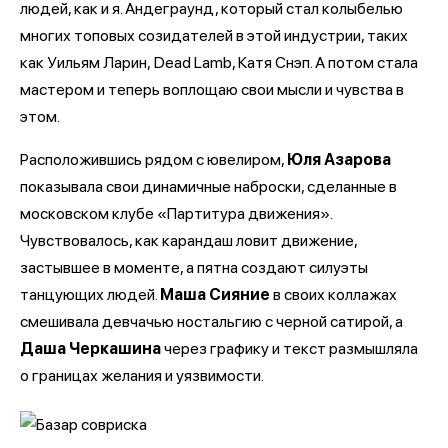
людей, как и я. Андеграунд, который стал колыбелью
многих топовых созидателей в этой индустрии, таких
как Уильям Ларин, Dead Lamb, Катя Снэп. А потом стала
мастером и теперь воплощаю свои мысли и чувства в
этом.
Расположившись рядом с ювелиром,
Юля Азарова
показывала свои динамичные наброски, сделанные в
московском клубе «Партитура движения».
Чувствовалось, как карандаш ловит движение,
застывшее в моменте, а пятна создают силуэты
танцующих людей.
Маша Сияние
в своих коллажах
смешивала девчачью ностальгию с черной сатирой, а
Даша Черкашина
через графику и текст размышляла
о границах желания и уязвимости.