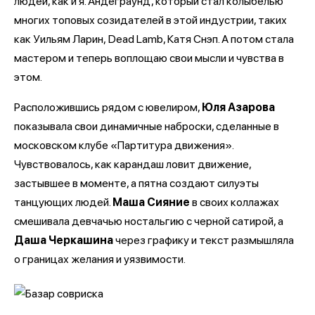
людей, как и я. Андеграунд, который стал колыбелью
многих топовых созидателей в этой индустрии, таких
как Уильям Ларин, Dead Lamb, Катя Снэп. А потом стала
мастером и теперь воплощаю свои мысли и чувства в
этом.
Расположившись рядом с ювелиром,
Юля Азарова
показывала свои динамичные наброски, сделанные в
московском клубе «Партитура движения».
Чувствовалось, как карандаш ловит движение,
застывшее в моменте, а пятна создают силуэты
танцующих людей.
Маша Сияние
в своих коллажах
смешивала девчачью ностальгию с черной сатирой, а
Даша Черкашина
через графику и текст размышляла
о границах желания и уязвимости.