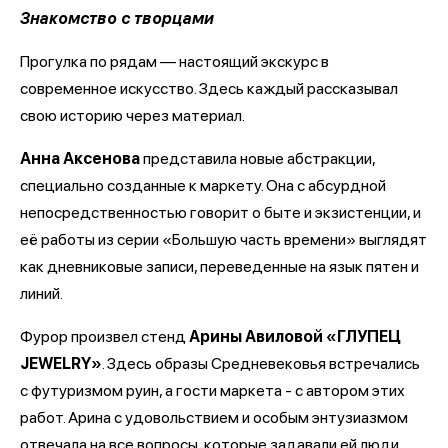
Знакомство с творцами
Прогулка по рядам — настоящий экскурс в
современное искусство. Здесь каждый рассказывал
свою историю через материал.
Анна Аксенова
представила новые абстракции,
специально созданные к маркету. Она с абсурдной
непосредственностью говорит о быте и экзистенции, и
её работы из серии «Большую часть времени» выглядят
как дневниковые записи, переведенные на язык пятен и
линий.
Фурор произвел стенд
Арины Авиловой «ГЛУПЕЦ
JEWELRY»
. Здесь образы Средневековья встречались
с футуризмом руин, а гости маркета - с автором этих
работ. Арина с удовольствием и особым энтузиазмом
отвечала на все вопросы, которые задавали ей люди,