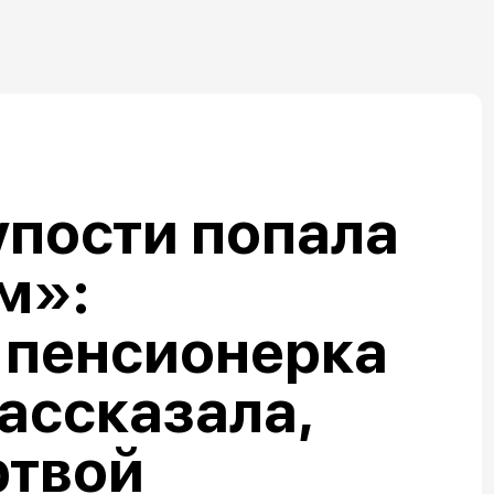
упости попала
м»:
 пенсионерка
ассказала,
ртвой