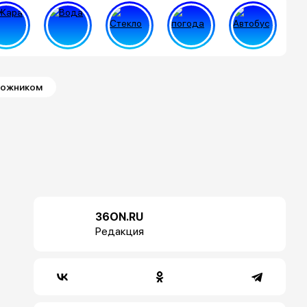
рожником
36ON.RU
Редакция