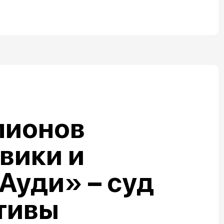
лионов
овики и
Ауди» – суд
тивы