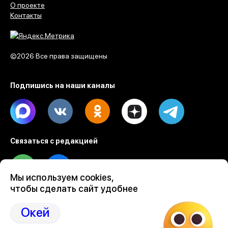
О проекте
Контакты
©2026 Все права защищены
Подпишись на наши каналы
Max
Vk
Ok
Dzen
Telegram
Связаться с редакцией
Tel
Email
Мы используем cookies,
чтобы сделать сайт удобнее
Разработка веб проектов Evrone
Custom software & mobile development
Окей
Ruby on Rails development by Evrone