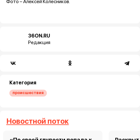
Фото – Алексей Колесников.
36ON.RU
Редакция
Категория
происшествия
Новостной поток
«По своей глупости попала к
Раскрыт 