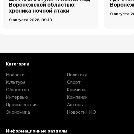
Воронежской областью:
Воронеже
хроника ночной атаки
9 августа 2
9 августа 2026, 09:10
Загрузить ещё
Категории
Новости
Политика
Культура
Спорт
Общество
Криминал
Интервью
Компании
Происшествия
Авторы
Экономика
Новости НКО
Информационные разделы