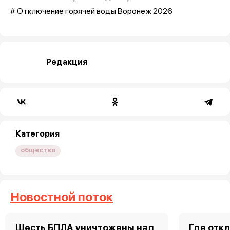
# Отключение горячей воды Воронеж 2026
Редакция
Категория
общество
Новостной поток
Шесть БПЛА уничтожены над
Где откл