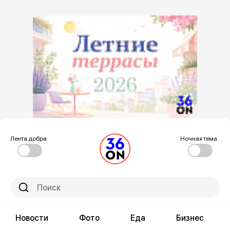
Лента добра
Ночная тема
Новости
Фото
Еда
Бизнес