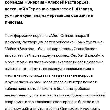
команды «Энергия»
Алексей Растворцев,
летевший в Германию самолетом Lufthansa,
усмирил хулигана, намеревавшегося зайти к
пилотам.
По информации портала «Мое! Online», вчера, 6
декабря, Растворцев летел рейсом из Франкфурта-на-
Майне в Белград – бывший воронежский гандболист
выступает сейчас за одну из команд Сербии. В какой-то
момент один из пассажиров начал вести себя довольно
вызывающе – ходить по салону, пересаживаться с
места на место, задавать неадекватные вопросы
другим пассажирам. После этого он быстро пошел к
кабине пилотов и, заявив, что болен, потребовал
немедленно пустить его к летчикам. Однако российский
спортсмен и его товарищи среагировали быстро и не
дали ему зайти внутрь кабины. Они помогли усмирить