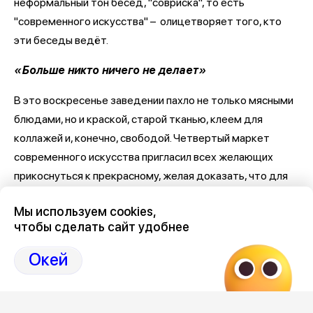
неформальный тон бесед, "совриска", то есть
"современного искусства" – олицетворяет того, кто
эти беседы ведёт.
«Больше никто ничего не делает»
В это воскресенье заведении пахло не только мясными
блюдами, но и краской, старой тканью, клеем для
коллажей и, конечно, свободой. Четвертый маркет
современного искусства пригласил всех желающих
прикоснуться к прекрасному, желая доказать, что для
этого не обязательно идти в музей. Мы пришли в
Мы используем cookies,
небольшой, но полный людей дворик на Пушкинскую, 11Б,
чтобы сделать сайт удобнее
где собирались услышать самые честные разговоры об
искусстве.
Окей
Чтобы пробраться к столам художников, приходилось
лавировать между зеваками. За моей спиной кто-то