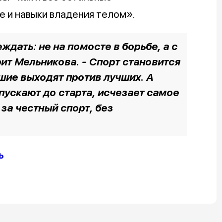
е и навыки владения телом».
ждать: не на помосте в борьбе, а с
рит Мельникова. - Спорт становится
чшие выходят против лучших. А
пускают до старта, исчезает самое
 за честный спорт, без
ь