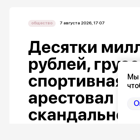
7 августа 2026, 17:07
общество
Десятки мил
рублей, груз
спортивная «
Мы 
что
арестовал ак
О
скандальног
Петровской 