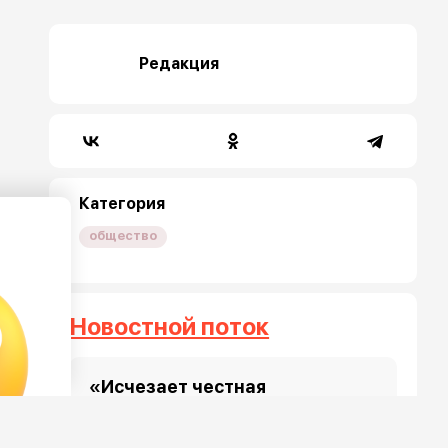
Редакция
Категория
общество
Новостной поток
«Исчезает честная
конкуренция»: Ангелина
Мельникова назвала причину
отказа в получении визы для