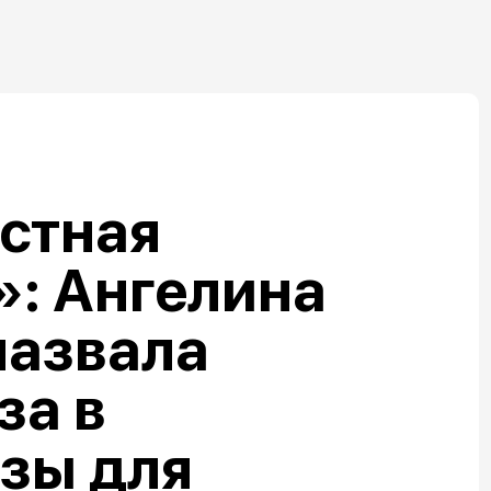
стная
: Ангелина
назвала
за в
зы для