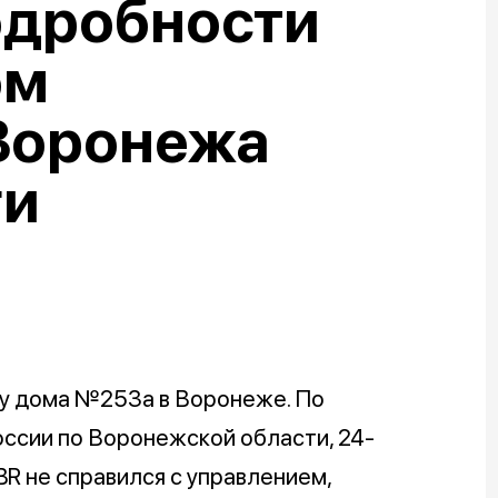
одробности
ом
Воронежа
ги
 у дома №253а в Воронеже. По
ссии по Воронежской области, 24-
R не справился с управлением,