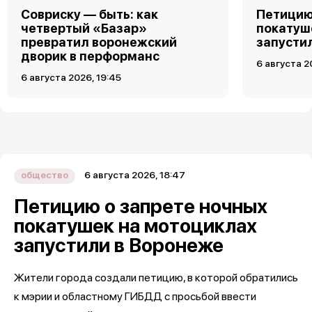
Совриску — быть: как
Петицию
четвертый «Базар»
покатуш
превратил воронежский
запусти
дворик в перформанс
6 августа 2
6 августа 2026, 19:45
6 августа 2026, 18:47
общество
Петицию о запрете ночных
покатушек на мотоциклах
запустили в Воронеже
Жители города создали петицию, в которой обратились
к мэрии и областному ГИБДД с просьбой ввести