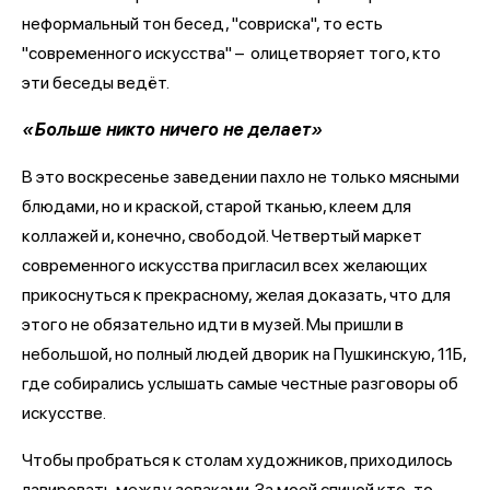
неформальный тон бесед, "совриска", то есть
"современного искусства" – олицетворяет того, кто
эти беседы ведёт.
«Больше никто ничего не делает»
В это воскресенье заведении пахло не только мясными
блюдами, но и краской, старой тканью, клеем для
коллажей и, конечно, свободой. Четвертый маркет
современного искусства пригласил всех желающих
прикоснуться к прекрасному, желая доказать, что для
этого не обязательно идти в музей. Мы пришли в
небольшой, но полный людей дворик на Пушкинскую, 11Б,
где собирались услышать самые честные разговоры об
искусстве.
Чтобы пробраться к столам художников, приходилось
лавировать между зеваками. За моей спиной кто-то