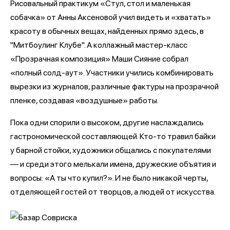
Рисовальный практикум «Стул, стол и маленькая
собачка» от Анны Аксеновой учил видеть и «хватать»
красоту в обычных вещах, найденных прямо здесь, в
"Митбоулинг Клубе". А коллажный мастер-класс
«Прозрачная композиция» Маши Сияние собрал
«полный солд-аут». Участники учились комбинировать
вырезки из журналов, различные фактуры на прозрачной
пленке, создавая «воздушные» работы.
Пока одни спорили о высоком, другие наслаждались
гастрономической составляющей. Кто-то травил байки
у барной стойки, художники общались с покупателями
— и среди этого мелькали имена, дружеские объятия и
вопросы: «А ты что купил?». И не было никакой черты,
отделяющей гостей от творцов, а людей от искусства.