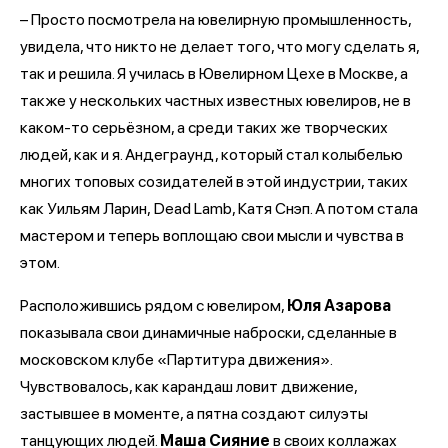
– Просто посмотрела на ювелирную промышленность,
увидела, что никто не делает того, что могу сделать я,
так и решила. Я училась в Ювелирном Цехе в Москве, а
также у нескольких частных известных ювелиров, не в
каком-то серьёзном, а среди таких же творческих
людей, как и я. Андеграунд, который стал колыбелью
многих топовых созидателей в этой индустрии, таких
как Уильям Ларин, Dead Lamb, Катя Снэп. А потом стала
мастером и теперь воплощаю свои мысли и чувства в
этом.
Расположившись рядом с ювелиром,
Юля Азарова
показывала свои динамичные наброски, сделанные в
московском клубе «Партитура движения».
Чувствовалось, как карандаш ловит движение,
застывшее в моменте, а пятна создают силуэты
танцующих людей.
Маша Сияние
в своих коллажах