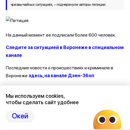
чрезвычайных ситуациях, – подчеркнули авторы петиции.
На данный момент ее подписали более 600 человек.
Следите за ситуацией в Воронеже в специальном
канале
Последние новости о происшествиях и криминале в
Воронеже
здесь, на канале Дзен-36on
Отзывы, эмоции, мнения, комментарии и обсуждения
Мы используем cookies,
происшествий в Воронеже и Воронежской области
на
чтобы сделать сайт удобнее
канале Дзен 36on
Окей
# Происшествия Воронеж
# Воронеж происшествия сегодня