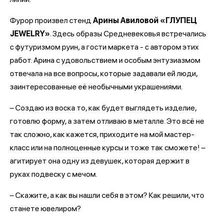
Фурор произвел стенд
Арины Авиловой «ГЛУПЕЦ
JEWELRY»
. Здесь образы Средневековья встречались
с футуризмом руин, а гости маркета - с автором этих
работ. Арина с удовольствием и особым энтузиазмом
отвечала на все вопросы, которые задавали ей люди,
заинтересованные её необычными украшениями.
– Создаю из воска то, как будет выглядеть изделие,
готовлю форму, а затем отливаю в металле. Это всё не
так сложно, как кажется, приходите на мой мастер-
класс или на полноценные курсы и тоже так сможете! –
агитирует она одну из девушек, которая держит в
руках подвеску с мечом.
– Скажите, а как вы нашли себя в этом? Как решили, что
станете ювелиром?