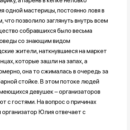
фику, а парень в кепке неловко
я одной мастерицы, постоянно ловя в
, что позволило заглянуть внутрь всем
бщество собравшихся было весьма
воведы со знающим видом
ские жители, наткнувшиеся на маркет
нцах, которые зашли на запах, а
омерно, она то сжималась в очередь за
барной стойке. В этом потоке людей
смеющихся девушек – организаторов
т с гостями. На вопрос о причинах
 организатор Юлия отвечает с