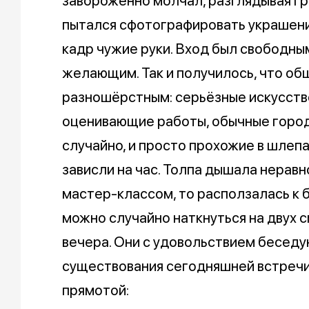
завороженно молчал, разглядывая гра
пытался сфотографировать украшени
кадр чужие руки. Вход был свободным
желающим. Так и получилось, что о
разношёрстным: серьёзные искусст
оценивающие работы, обычные город
случайно, и просто прохожие в шлепа
зависли на час. Толпа дышала неравн
мастер-классом, то расползалась к 
можно случайно наткнуться на двух 
вечера. Они с удовольствием беседую
существования сегодняшней встречи
прямотой: