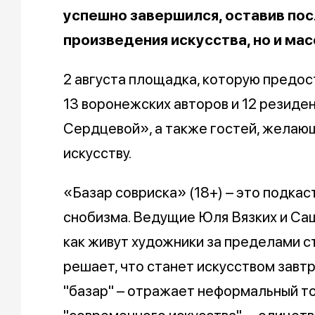
успешно завершился, оставив пос
произведения искусства, но и мас
2 августа площадка, которую предо
13 воронежских авторов и 12 резиде
Сердцевой», а также гостей, желающ
искусству.
«Базар совриска» (18+) – это подкас
снобизма. Ведущие Юля Вязких и Са
как живут художники за пределами ст
решает, что станет искусством завтр
"базар" – отражает неформальный тон