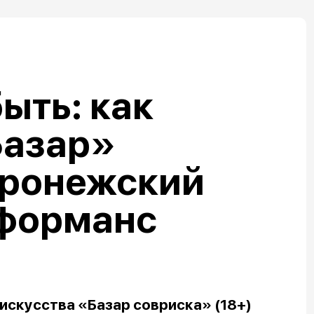
ыть: как
Базар»
оронежский
рформанс
искусства «Базар совриска» (18+)