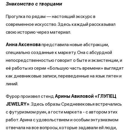
Знакомство с творцами
Прогулка по рядам — настоящий экскурс в
современное искусство. Здесь каждый рассказывал
свою историю через материал.
Анна Аксенова
представила новые абстракции,
специально созданные к маркету. Она с абсурдной
непосредственностью говорит о быте и экзистенции, и
её работы из серии «Большую часть времени» выглядят
как дневниковые записи, переведенные на язык пятен и
линий.
Фурор произвел стенд
Арины Авиловой «ГЛУПЕЦ
JEWELRY»
. Здесь образы Средневековья встречались
с футуризмом руин, а гости маркета - с автором этих
работ. Арина с удовольствием и особым энтузиазмом
отвечала на все вопросы, которые задавали ей люди,