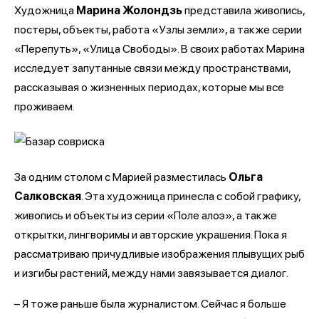
Художница
Марина Жолондзь
представила живопись,
постеры, объекты, работа «Узлы земли», а также серии
«Перепуть», «Улица Свободы». В своих работах Марина
исследует запутанные связи между пространствами,
рассказывая о жизненных периодах, которые мы все
проживаем.
За одним столом с Марией разместилась
Ольга
Салковская
. Эта художница принесла с собой графику,
живопись и объекты из серии «Поле алоэ», а также
открытки, лингворимы и авторские украшения. Пока я
рассматриваю причудливые изображения плывущих рыб
и изгибы растений, между нами завязывается диалог.
– Я тоже раньше была журналистом. Сейчас я больше