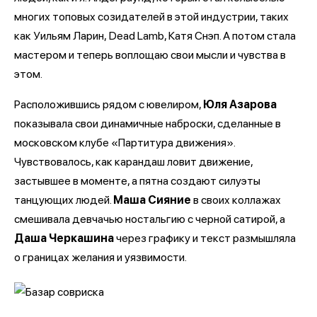
многих топовых созидателей в этой индустрии, таких
как Уильям Ларин, Dead Lamb, Катя Снэп. А потом стала
мастером и теперь воплощаю свои мысли и чувства в
этом.
Расположившись рядом с ювелиром,
Юля Азарова
показывала свои динамичные наброски, сделанные в
московском клубе «Партитура движения».
Чувствовалось, как карандаш ловит движение,
застывшее в моменте, а пятна создают силуэты
танцующих людей.
Маша Сияние
в своих коллажах
смешивала девчачью ностальгию с черной сатирой, а
Даша Черкашина
через графику и текст размышляла
о границах желания и уязвимости.