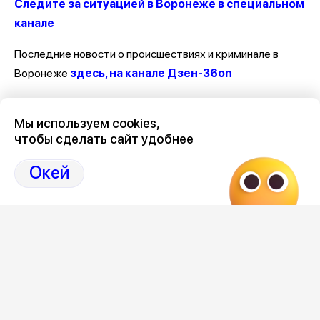
Следите за ситуацией в Воронеже в специальном
канале
Последние новости о происшествиях и криминале в
Воронеже
здесь, на канале Дзен-36on
Отзывы, эмоции, мнения, комментарии и обсуждения
Мы используем cookies,
происшествий в Воронеже и Воронежской области
на
чтобы сделать сайт удобнее
канале Дзен 36on
Окей
# Происшествия Воронеж
# Воронеж происшествия сегодня
# Происшествия Воронеж сегодня
# Воронеж происшествия