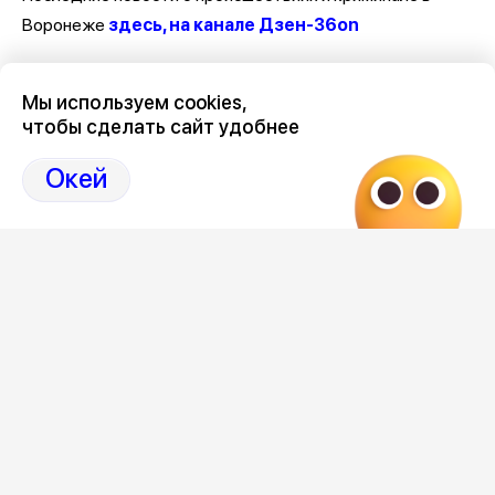
Воронеже
здесь, на канале Дзен-36on
Отзывы, эмоции, мнения, комментарии и обсуждения
Мы используем cookies,
происшествий в Воронеже и Воронежской области
на
чтобы сделать сайт удобнее
канале Дзен 36on
Окей
# Происшествия Воронеж
# Воронеж происшествия сегодня
# Происшествия Воронеж сегодня
# Воронеж происшествия
Редакция