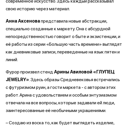
современное искусство. Здесь каждый рассказывал
свою историю через материал.
Анна Аксенова
представила новые абстракции,
специально созданные к маркету. Она с абсурдной
непосредственностью говорит о быте и экзистенции, и
её работы из серии «Большую часть времени» выглядят
как дневниковые записи, переведенные на язык пятен и
линий.
Фурор произвел стенд
Арины Авиловой «ГЛУПЕЦ
JEWELRY»
. Здесь образы Средневековья встречались
с футуризмом руин, а гости маркета - с автором этих
работ. Арина с удовольствием и особым энтузиазмом
отвечала на все вопросы, которые задавали ей люди,
заинтересованные её необычными украшениями.
– Создаю из воска то, как будет выглядеть изделие,