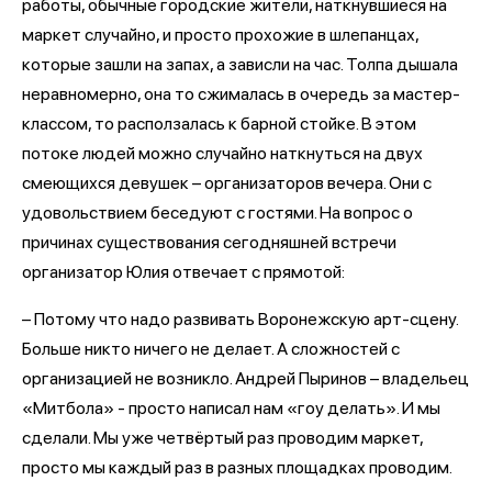
работы, обычные городские жители, наткнувшиеся на
маркет случайно, и просто прохожие в шлепанцах,
которые зашли на запах, а зависли на час. Толпа дышала
неравномерно, она то сжималась в очередь за мастер-
классом, то расползалась к барной стойке. В этом
потоке людей можно случайно наткнуться на двух
смеющихся девушек – организаторов вечера. Они с
удовольствием беседуют с гостями. На вопрос о
причинах существования сегодняшней встречи
организатор Юлия отвечает с прямотой:
– Потому что надо развивать Воронежскую арт-сцену.
Больше никто ничего не делает. А сложностей с
организацией не возникло. Андрей Пыринов – владельец
«Митбола» - просто написал нам «гоу делать». И мы
сделали. Мы уже четвёртый раз проводим маркет,
просто мы каждый раз в разных площадках проводим.