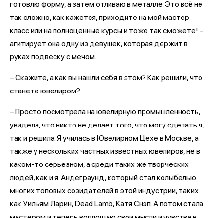
готовлю форму, а затем отливаю в металле. Это всё не
так сложно, как кажется, приходите на мой мастер-
класс или на полноценные курсы и тоже так сможете! –
агитирует она одну из девушек, которая держит в
руках подвеску с мечом.
– Скажите, а как вы нашли себя в этом? Как решили, что
станете ювелиром?
– Просто посмотрела на ювелирную промышленность,
увидела, что никто не делает того, что могу сделать я,
так и решила. Я училась в Ювелирном Цехе в Москве, а
также у нескольких частных известных ювелиров, не в
каком-то серьёзном, а среди таких же творческих
людей, как и я. Андеграунд, который стал колыбелью
многих топовых созидателей в этой индустрии, таких
как Уильям Ларин, Dead Lamb, Катя Снэп. А потом стала
мастером и теперь воплощаю свои мысли и чувства в