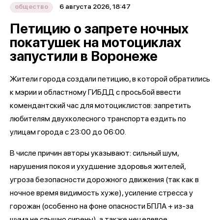
6 августа 2026, 18:47
общество
Петицию о запрете ночных
покатушек на мотоциклах
запустили в Воронеже
Жители города создали петицию, в которой обратились
к мэрии и областному ГИБДД с просьбой ввести
комендантский час для мотоциклистов: запретить
любителям двухколесного транспорта ездить по
улицам города с 23:00 до 06:00.
В числе причин авторы указывают: сильный шум,
нарушения покоя и ухудшение здоровья жителей,
угроза безопасности дорожного движения (так как в
ночное время видимость хуже), усиление стресса у
горожан (особенно на фоне опасности БПЛА + из-за
шума не слышно сирены), а также нецелевое