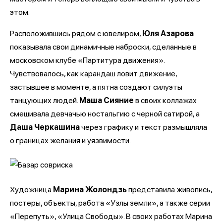
этом.
Расположившись рядом с ювелиром,
Юля Азарова
показывала свои динамичные наброски, сделанные в
московском клубе «Партитура движения».
Чувствовалось, как карандаш ловит движение,
застывшее в моменте, а пятна создают силуэты
танцующих людей.
Маша Сияние
в своих коллажах
смешивала девчачью ностальгию с черной сатирой, а
Даша Черкашина
через графику и текст размышляла
о границах желания и уязвимости.
Художница
Марина Жолондзь
представила живопись,
постеры, объекты, работа «Узлы земли», а также серии
«Перепуть», «Улица Свободы». В своих работах Марина