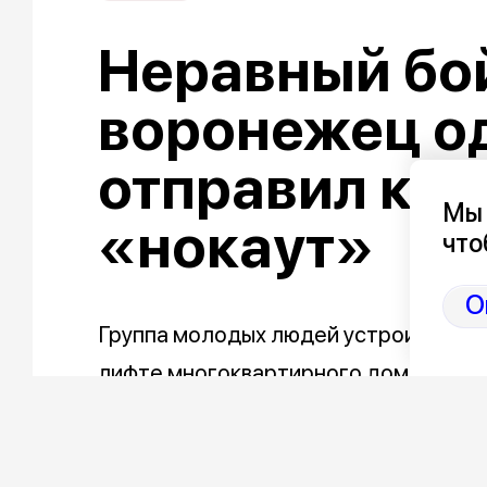
Неравный бой
воронежец о
отправил кам
Мы 
«нокаут»
что
О
Группа молодых людей устроила «т
лифте многоквартирного дома в Воро
которую позже опубликовала ГК «Кр
На видео молодые люди заходят в лиф