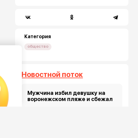
Категория
общество
Новостной поток
Мужчина избил девушку на
воронежском пляже и сбежал
8 августа 2026, 21:28
Неравный бой в лифте:
воронежец одним ударом