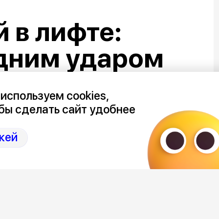
 в лифте:
дним ударом
еру в
используем cookies,
бы сделать сайт удобнее
кей
емную» камере видеонаблюдения в
неже. Инцидент попал на запись,
епость».
т. Один из них подходит к