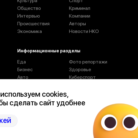
Культура
Спорт
Общество
Криминал
Интервью
Компании
Происшествия
Авторы
Экономика
Новости НКО
Информационные разделы
Еда
Фото репортажи
Бизнес
Здоровье
Авто
Киберспорт
Журнал
Места
Отдых
Персоны
используем cookies,
бы сделать сайт удобнее
Политика конфиденциальности
кей
Условия пользования сайтом.