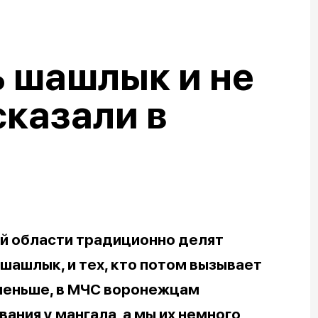
 шашлык и не
сказали в
й области традиционно делят
т шашлык, и тех, кто потом вызывает
меньше, в МЧС воронежцам
ания у мангала, а мы их немного