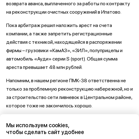
возврата аванса, выплаченного за работы по контракту
на реконструкции очистных сооружений в Ипатово.
Пока арбитраж решил наложить арест на счета
компании, а также запретить регистрационные
действия с техникой, находящейся в распоряжении
фирмы – грузовики «КамАЗ», «ЗИЛ», полуприцепы и
автомобиль «Ауди» серии S (sport). Общая сумма
ареста превышает 48 млн рублей.
Напомним, в нашем регионе ПМК-38 ответственна не
только за проблемную реконструкцию набережной, но и
за строительство сети ливневок в Центральном районе,
которое тоже не закончилось хорошо.
Последние новости о Петровской набережной и
Мы используем cookies,
связанными с ней коррупцией и мошенничеством
здесь,
чтобы сделать сайт удобнее
на Дзен-канале нашего города 36