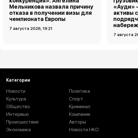
конкуренция»: Ангелина
грузовик
Мельникова назвала причину
«Ауди» 
отказа в получении визы для
активы 
чемпионата Европы
подрядч
набереж
7 августа 2026, 19:21
7 августа 2
Загрузить ещё
Категории
Новости
Политика
Культура
Спорт
Общество
Криминал
Интервью
Компании
Происшествия
Авторы
Экономика
Новости НКО