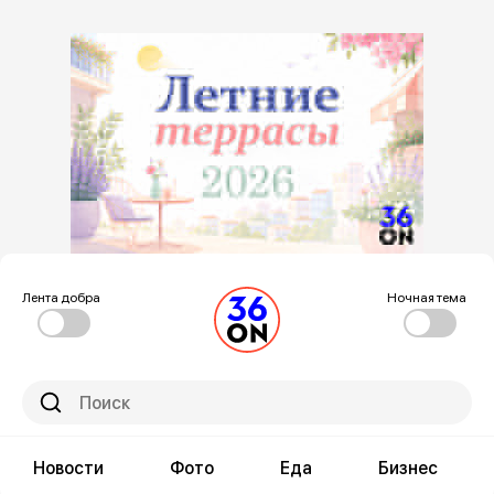
Лента добра
Ночная тема
Новости
Фото
Еда
Бизнес