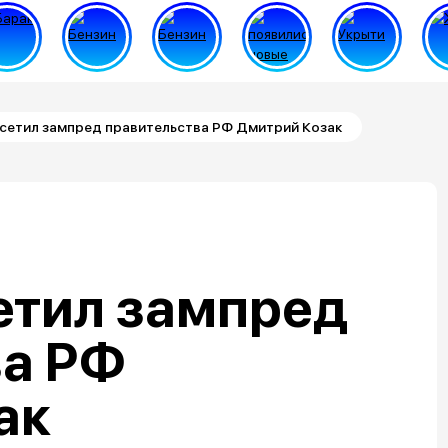
сетил зампред правительства РФ Дмитрий Козак
етил зампред
ва РФ
ак