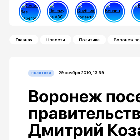
Строка навигации
Главная
Новости
Политика
Воронеж по
29 ноября 2010, 13:39
политика
Воронеж пос
правительст
Дмитрий Коз