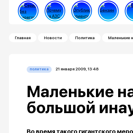
Строка навигации
Главная
Новости
Политика
Маленькие 
21 января 2009, 13:48
политика
Маленькие н
большой ина
Во время такого гигантского меро