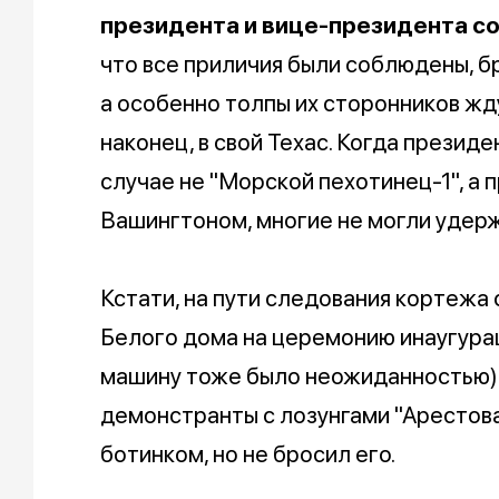
президента и вице-президента с
что все приличия были соблюдены, бр
а особенно толпы их сторонников жду
наконец, в свой Техас. Когда презид
случае не "Морской пехотинец-1", а 
Вашингтоном, многие не могли удерж
Кстати, на пути следования кортежа
Белого дома на церемонию инаугураци
машину тоже было неожиданностью) 
демонстранты с лозунгами "Арестова
ботинком, но не бросил его.