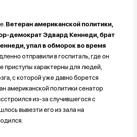
е.
Ветеран американской политики,
тор-демократ Эдвард Кеннеди, брат
ннеди, упал в обморок во время
едленно отправили в госпиталь, где он
ие приступы характерны для людей,
га, с которой уже давно борется
ран американской политики сенатор
асстроился из-за случившегося с
лось вывезти его из зала на
ходился.