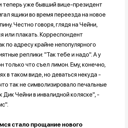
и теперь уже бывший вице-президент
гал ящики во время переезда на новое
ину. Честно говоря, глядя на Чейни,
ся или плакать. Корреспондент
к по адресу крайне непопулярного
тные реплики: "Так тебе и надо". А у
н только что съел лимон. Ему, конечно,
х в таком виде, но деваться некуда -
что так не символизировало печальные
 Дик Чейни в инвалидной коляске", -
с".
мся стало прощание нового