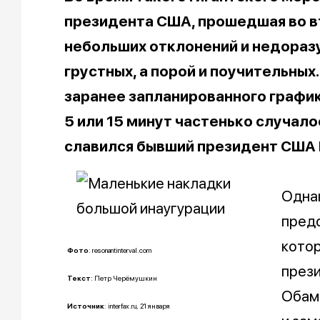
президента США, прошедшая во вт
небольших отклонений и недораз
грустных, а порой и поучительных
заранее запланированного графика
5 или 15 минут частенько случало
славился бывший президент США 
Однак
предс
кото
Фото
: resonantinterval.com
прези
Текст
: Петр Черёмушкин
Обама
Источник
: interfax.ru, 21 января