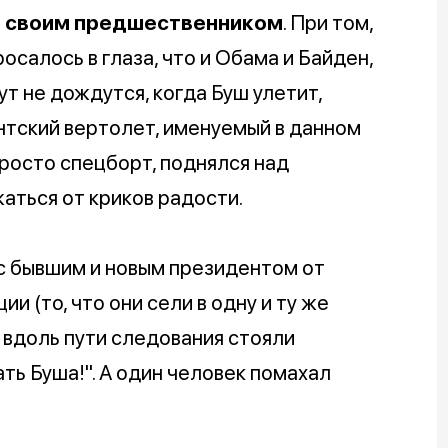
о своим предшественником
. При том,
осалось в глаза, что и Обама и Байден,
т не дождутся, когда Буш улетит,
ентский вертолет, именуемый в данном
просто спецборт, поднялся над
аться от криков радости.
 с бывшим и новым президентом от
и (то, что они сели в одну и ту же
вдоль пути следования стояли
ть Буша!". А один человек помахал