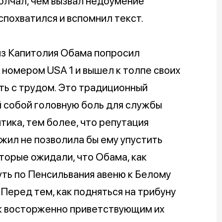
олчал, чем вызвал недоумение
спохватился и вспомнил текст.
 из Капитолия Обама попросил
 номером USA 1 и вышел к толпе своих
ть с трудом. Это традиционный
 собой головную боль для службы
тика, тем более, что репутация
жил не позволила бы ему упустить
торые ожидали, что Обама, как
ть по Пенсильвания авеню к Белому
 Перед тем, как подняться на трибуну
к восторженно приветствующим их