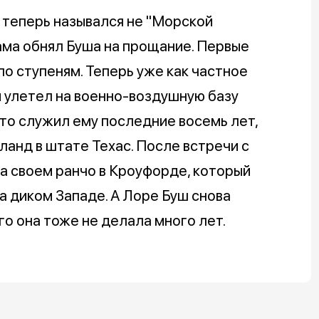
 теперь назывался не "Морской
бама обнял Буша на прощание. Первые
по ступеням. Теперь уже как частное
и улетел на военно-воздушную базу
то служил ему последние восемь лет,
ланд в штате Техас. После встречи с
на своем ранчо в Кроуфорде, который
а диком Западе. А Лоре Буш снова
го она тоже не делала много лет.