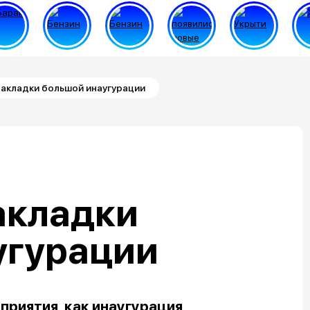
накладки большой инаугурации
акладки
угурации
приятия, как инаугурация