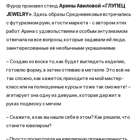
Фурор произвел стенд
Арины Авиловой «ГЛУПЕЦ
JEWELRY»
. Здесь образы Средневековья встречались
с футуризмом руин, а гости маркета - с автором этих
работ. Арина с удовольствием и особым энтузиазмом
отвечала на все вопросы, которые задавали ей люди,
заинтересованные её необычными украшениями.
– Создаю из воска то, как будет выглядеть изделие,
готовлю форму, а затем отливаю в металле. Это всё не
так сложно, как кажется, приходите на мой мастер-
класс или на полноценные курсы и тоже так сможете! –
агитирует она одну из девушек, которая держит в
руках подвеску с мечом.
– Скажите, а как вы нашли себя в этом? Как решили, что
станете ювелиром?
– Просто посмотрела на ювелирную промышленность,