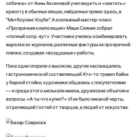
собачка» от Анны Аксеновой учил видеть и «хватать»
красоту в обычных вещах, найденных прямо здесь, в
"Митбоулинг Клубе". А коллажный мастер-класс
«Прозрачная композиция» Маши Сияние собрал
«полный солд-аут». Участники учились комбинировать
вырезки из журналов, различные фактуры на прозрачной
пленке, создавая «воздушные» работы.
Пока одни спорили о высоком, другие наслаждались
гастрономической составляющей. Кто-то травил байки
у барной стойки, художники общались с покупателями
— и среди этого мелькали имена, дружеские объятия и
вопросы: «А ты что купил?». И не было никакой черты,
отделяющей гостей от творцов, а людей от искусства.