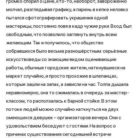
громко спорил о цене, кто-то, наоборот, завороженно
молчал, разглядывая графику, а парень в кепке неловко
пытался сфотографировать украшения одной
мастерицы, постоянно ловя в кадр чужие руки. Вход был
свободным, что позволило заглянуть внутрь всем
желающим. Так и получилось, что общество
собравшихся было весьма разношёрстным: серьёзные
искусствоведы со знающим видом оценивающие
работы, обычные городские жители, наткнувшиеся на
маркет случайно, и просто прохожие в шлепанцах,
которые зашли на запах, а зависли на час. Толпа дышала
неравномерно, она то сжималась в очередь за мастер-
классом, то расползалась к барной стойке. В этом
потоке людей можно случайно наткнуться на двух
смеющихся девушек – организаторов вечера. Они с
удовольствием беседуют с гостями. На вопрос о
причинах существования сегодняшней встречи