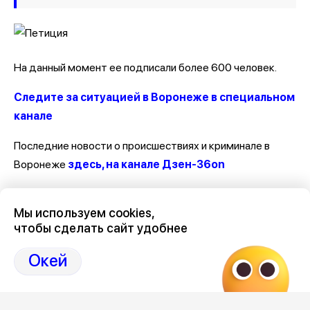
На данный момент ее подписали более 600 человек.
Следите за ситуацией в Воронеже в специальном
канале
Последние новости о происшествиях и криминале в
Воронеже
здесь, на канале Дзен-36on
Отзывы, эмоции, мнения, комментарии и обсуждения
Мы используем cookies,
происшествий в Воронеже и Воронежской области
на
чтобы сделать сайт удобнее
канале Дзен 36on
Окей
# Происшествия Воронеж
# Воронеж происшествия сегодня
# Происшествия Воронеж сегодня