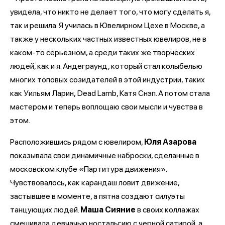
увидела, что никто не делает того, что могу сделать я,
так и решила. Я училась в Ювелирном Цехе в Москве, а
также у нескольких частных известных ювелиров, не в
каком-то серьёзном, а среди таких же творческих
людей, как и я. Андеграунд, который стал колыбелью
многих топовых созидателей в этой индустрии, таких
как Уильям Ларин, Dead Lamb, Катя Снэп. А потом стала
мастером и теперь воплощаю свои мысли и чувства в
этом.
Расположившись рядом с ювелиром,
Юля Азарова
показывала свои динамичные наброски, сделанные в
московском клубе «Партитура движения».
Чувствовалось, как карандаш ловит движение,
застывшее в моменте, а пятна создают силуэты
танцующих людей.
Маша Сияние
в своих коллажах
смешивала девчачью ностальгию с черной сатирой, а