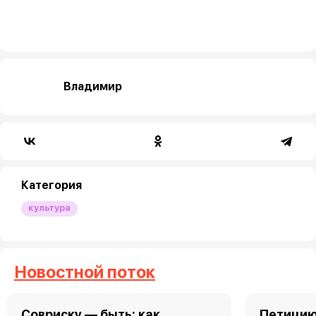
Владимир
Категория
культура
Новостной поток
Совриску — быть: как
Петицию