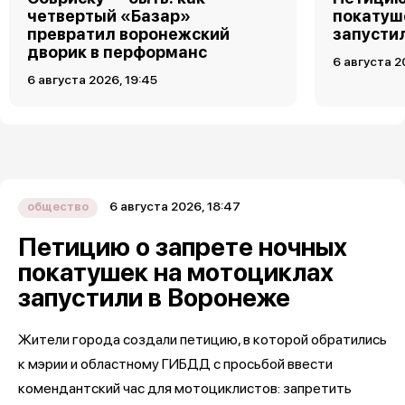
четвертый «Базар»
покатуш
превратил воронежский
запусти
дворик в перформанс
6 августа 2
6 августа 2026, 19:45
6 августа 2026, 18:47
общество
Петицию о запрете ночных
покатушек на мотоциклах
запустили в Воронеже
Жители города создали петицию, в которой обратились
к мэрии и областному ГИБДД с просьбой ввести
комендантский час для мотоциклистов: запретить