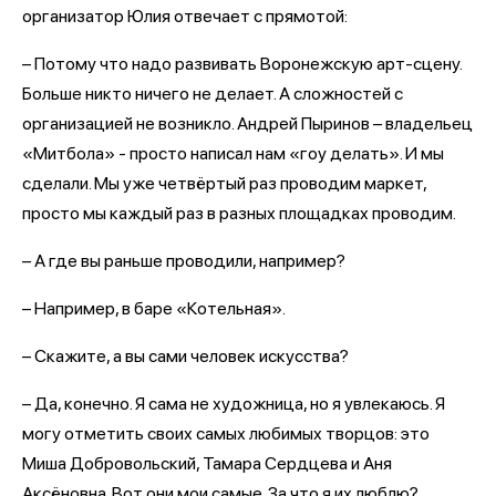
организатор Юлия отвечает с прямотой:
– Потому что надо развивать Воронежскую арт-сцену.
Больше никто ничего не делает. А сложностей с
организацией не возникло. Андрей Пыринов – владельец
«Митбола» - просто написал нам «гоу делать». И мы
сделали. Мы уже четвёртый раз проводим маркет,
просто мы каждый раз в разных площадках проводим.
– А где вы раньше проводили, например?
– Например, в баре «Котельная».
– Скажите, а вы сами человек искусства?
– Да, конечно. Я сама не художница, но я увлекаюсь. Я
могу отметить своих самых любимых творцов: это
Миша Добровольский, Тамара Сердцева и Аня
Аксёновна. Вот они мои самые. За что я их люблю?