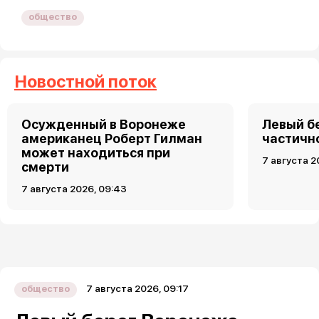
общество
Новостной поток
Осужденный в Воронеже
Левый б
американец Роберт Гилман
частично
может находиться при
7 августа 2
смерти
7 августа 2026, 09:43
7 августа 2026, 09:17
общество