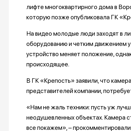
лифте многоквартирного дома в Воро
которую позже опубликовала ГК «Кр
На видео молодые люди заходят в лиф
оборудованию и четким движением уд
устройство меняет положение, одна
происходящее.
В ГК «Крепость» заявили, что камер
представителей компании, потребует
«Нам не жаль техники: пусть уж луч
неодушевленных объектах. Камера сте
все покажем», – прокомментировали