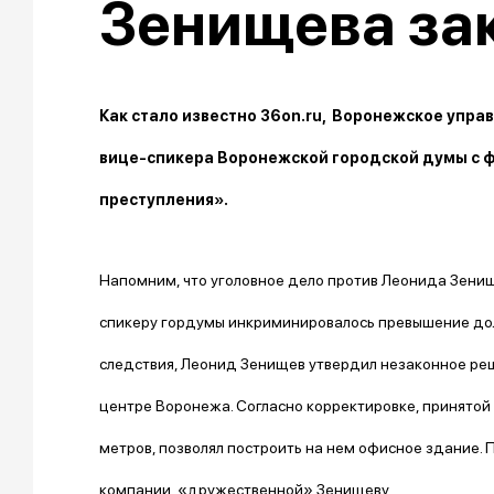
Зенищева за
Как стало известно 36on.ru, Воронежское упра
вице-спикера Воронежской городской думы с ф
преступления».
Напомним, что уголовное дело против Леонида Зенищ
спикеру гордумы инкриминировалось превышение долж
следствия, Леонид Зенищев утвердил незаконное реш
центре Воронежа. Согласно корректировке, принятой
метров, позволял построить на нем офисное здание. 
компании, «дружественной» Зенищеву.