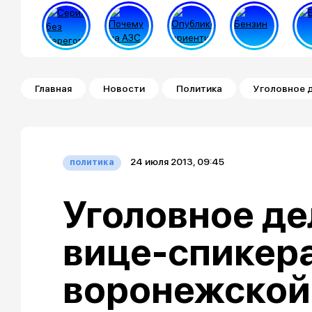
Строка навигации
Главная
Новости
Политика
Уголовное 
24 июля 2013, 09:45
политика
Уголовное д
вице-спикер
воронежской