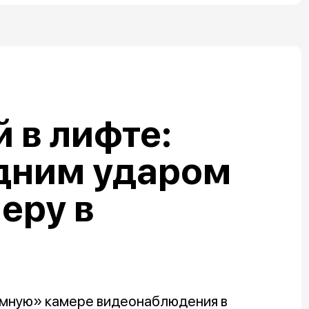
 в лифте:
дним ударом
еру в
емную» камере видеонаблюдения в