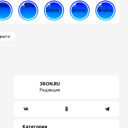
крыто
36ON.RU
Редакция
Категория