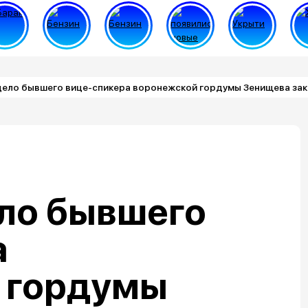
дело бывшего вице-спикера воронежской гордумы Зенищева за
ело бывшего
а
 гордумы