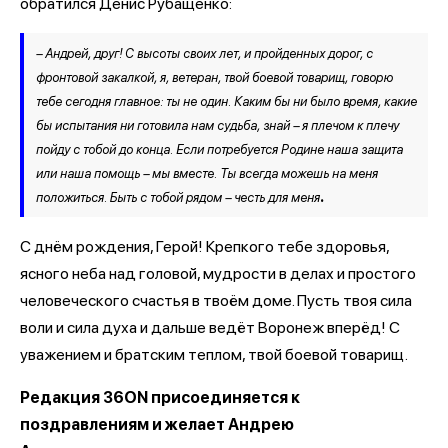
обратился Денис Рубащенко:
– Андрей, друг! С высоты своих лет, и пройденных дорог, с
фронтовой закалкой, я, ветеран, твой боевой товарищ, говорю
тебе сегодня главное: ты не один. Каким бы ни было время, какие
бы испытания ни готовила нам судьба, знай – я плечом к плечу
пойду с тобой до конца. Если потребуется Родине наша защита
или наша помощь – мы вместе. Ты всегда можешь на меня
.
положиться. Быть с тобой рядом – честь для меня
С днём рождения, Герой! Крепкого тебе здоровья,
ясного неба над головой, мудрости в делах и простого
человеческого счастья в твоём доме. Пусть твоя сила
воли и сила духа и дальше ведёт Воронеж вперёд! С
уважением и братским теплом, твой боевой товарищ.
Редакция 36ON присоединяется к
поздравлениям и желает Андрею