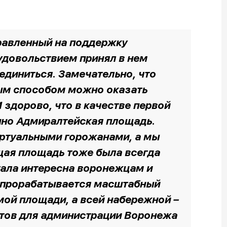
равленный на поддержку
удовольствием принял в нем
единиться. Замечательно, что
ым способом можно оказать
дорово, что в качестве первой
нно Адмиралтейская площадь.
иртуальными горожанами, а мы
щая площадь тоже была всегда
тала интересна воронежцам и
у прорабатывается масштабный
мой площади, а всей набережной –
тов для администрации Воронежа