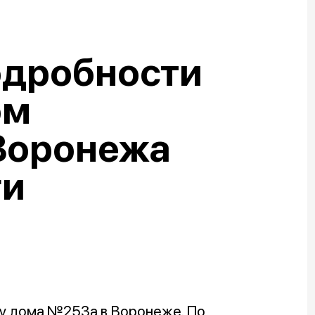
одробности
ом
Воронежа
ги
 у дома №253а в Воронеже. По