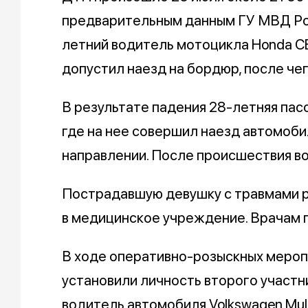
предварительным данным ГУ МВД Ро
летний водитель мотоцикла Honda CB
допустил наезд на бордюр, после че
В результате падения 28-летняя пас
где на нее совершил наезд автомоби
направлении. После происшествия в
Пострадавшую девушку с травмами р
в медицинское учреждение. Врачам п
В ходе оперативно-розыскных мероп
установили личность второго участн
водитель автомобиля Volkswagen Multi