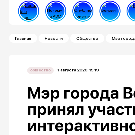
Строка навигации
Главная
Новости
Общество
Мэр города
1 августа 2020, 15:19
общество
Мэр города 
принял участ
интерактивн