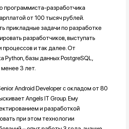
го программиста-разработчика
зарплатой от 100 тысяч рублей.
ь прикладные задачи по разработке
ировать разработчиков, выступать
 процессов и так далее. От
 Python, базы данных PostgreSQL,
 менее 3 лет.
nior Android Developer с окладом от 80
скивает Angels IT Group. Ему
оектированием и разработкой
зовать при этом технологии
ований – опыт работы 3 года, знание