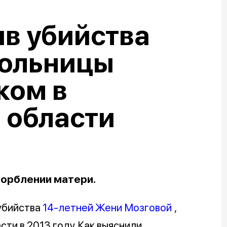
в убийства
кольницы
ком в
 области
корблении матери.
убийства
14-летней Жени Мозговой
,
и в 2013 году. Как выяснили