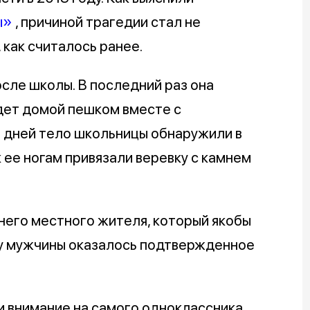
ы»
, причиной трагедии стал не
, как считалось ранее.
осле школы. В последний раз она
йдет домой пешком вместе с
ь дней тело школьницы обнаружили в
к ее ногам привязали веревку с камнем
него местного жителя, который якобы
 у мужчины оказалось подтвержденное
 внимание на самого одноклассника.