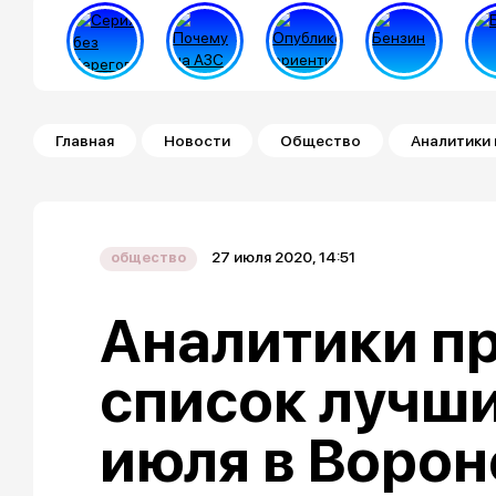
Строка навигации
Главная
Новости
Общество
Аналитики 
27 июля 2020, 14:51
общество
Аналитики п
список лучш
июля в Воро