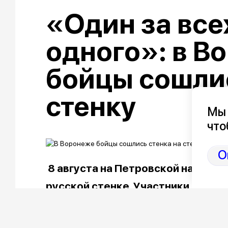
«Один за всех
одного»: в В
бойцы сошлис
стенку
Мы 
что
О
8 августа на Петровской набереж
русской стенке. Участники из ра
поединках под контролем судей, 
могли все желающие.