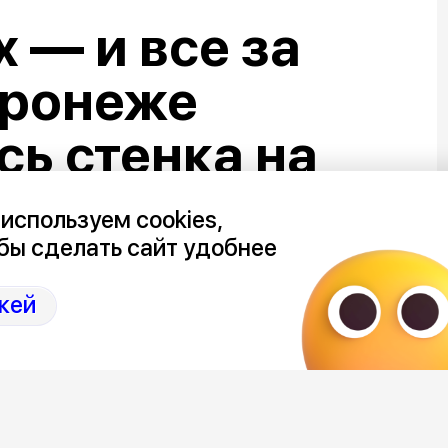
 — и все за
оронеже
ь стенка на
используем cookies,
бы сделать сайт удобнее
кей
ной в Воронеже прошел турнир по
зных городов сошлись в командных
а посмотреть на соревнования