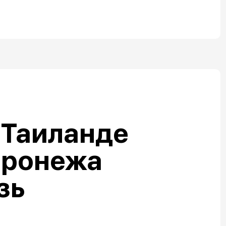
 Таиланде
оронежа
зь