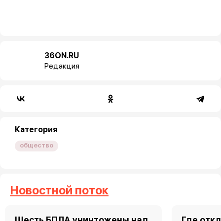
36ON.RU
Редакция
Категория
общество
Новостной поток
Шесть БПЛА уничтожены над
Где откл