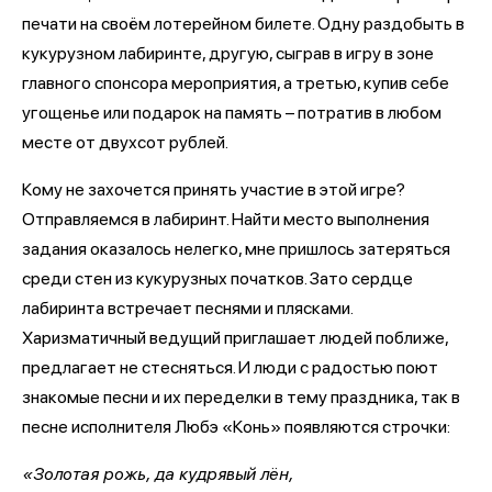
печати на своём лотерейном билете. Одну раздобыть в
кукурузном лабиринте, другую, сыграв в игру в зоне
главного спонсора мероприятия, а третью, купив себе
угощенье или подарок на память – потратив в любом
месте от двухсот рублей.
Кому не захочется принять участие в этой игре?
Отправляемся в лабиринт. Найти место выполнения
задания оказалось нелегко, мне пришлось затеряться
среди стен из кукурузных початков. Зато сердце
лабиринта встречает песнями и плясками.
Харизматичный ведущий приглашает людей поближе,
предлагает не стесняться. И люди с радостью поют
знакомые песни и их переделки в тему праздника, так в
песне исполнителя Любэ «Конь» появляются строчки:
«Золотая рожь, да кудрявый лён,