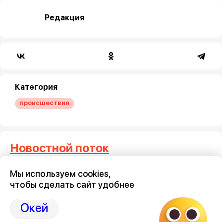
Редакция
Категория
происшествия
Новостной поток
Мы используем cookies,
Где отключат горячую воду в
Мужчина
чтобы сделать сайт удобнее
Воронеже с 10 по 16 августа
воронеж
9 августа 2026, 08:06
8 августа 2
Окей