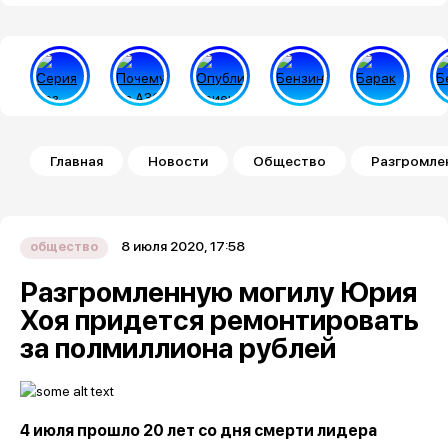
Строка навигации
Главная
Новости
Общество
Разгромле
8 июля 2020, 17:58
общество
Разгромленную могилу Юрия
Хоя придется ремонтировать
за полмиллиона рублей
4 июля прошло 20 лет со дня смерти лидера