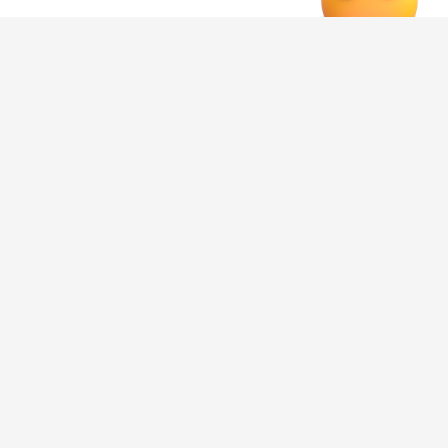
8 августа 2026, 20:20
общество
Неравный бой в лифте:
воронежец одним ударом
отправил камеру в «нокаут»
Группа молодых людей устроила «темную» камере
видеонаблюдения в лифте многоквартирного дома в
Воронеже. Инцидент попал на запись, которую позже
опубликовала ГК «Крепость».
На видео молодые люди заходят в лифт. Один из них
подходит к оборудованию и четким движением
ударяет по нему кулаком. После этого устройство