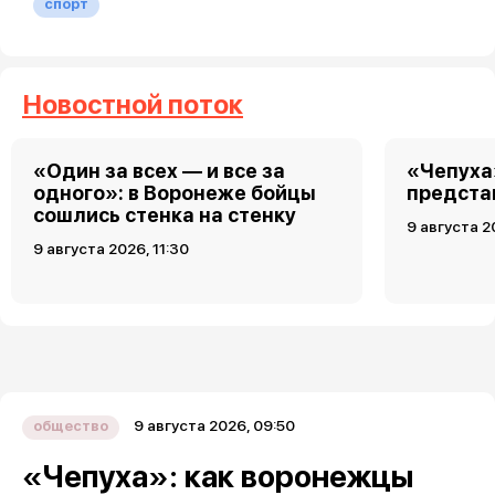
спорт
Новостной поток
«Один за всех — и все за
«Чепуха
одного»: в Воронеже бойцы
предста
сошлись стенка на стенку
9 августа 2
9 августа 2026, 11:30
9 августа 2026, 09:50
общество
«Чепуха»: как воронежцы