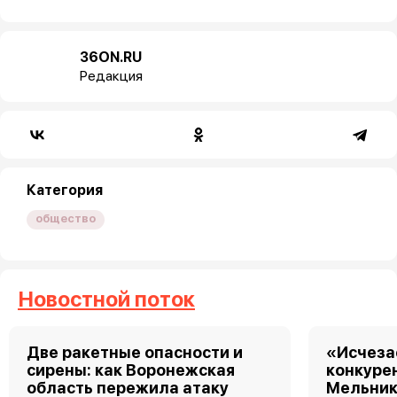
36ON.RU
Редакция
Категория
общество
Новостной поток
Две ракетные опасности и
«Исчеза
сирены: как Воронежская
конкуре
область пережила атаку
Мельник