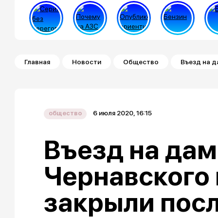
Строка навигации
Главная
Новости
Общество
Въезд на д
6 июля 2020, 16:15
общество
Въезд на дам
Чернавского
закрыли посл