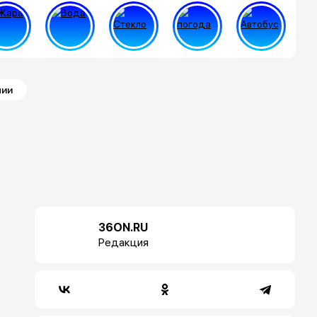
нии
36ON.RU
Редакция