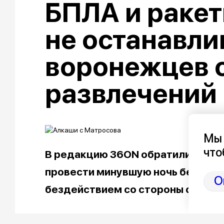
БПЛА и ракет
не останавли
воронежцев 
развлечений
Мы 
что
В редакцию 36ON обратились чит
провести минувшую ночь без сна 
О
бездействием со стороны силовы
- Мы в 02:22 подскочили от взрыва, т