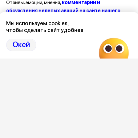
Отзывы, эмоции, мнения,
комментарии и
обсуждения нелепых аварий на сайте нашего
города в Дзен-36on
Мы используем cookies,
чтобы сделать сайт удобнее
# Авария на Новосибирской
# Авария на Новосибирской сегодня
Окей
# Аварии в Воронеже за последние сутки
# Аварии Воронеж
Редакция
Категория