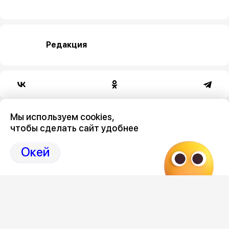
Редакция
Категория
Мы используем cookies,
чтобы сделать сайт удобнее
общество
Окей
Новостной поток
Воронежские врачи
Грозы и 
сохранили раздробленную в
Воронеж