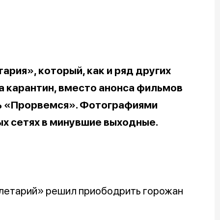
рия», который, как и ряд других
а карантин, вместо анонса фильмов
ь «Прорвемся». Фотографиями
х сетях в минувшие выходные.
олетарий» решил приободрить горожан