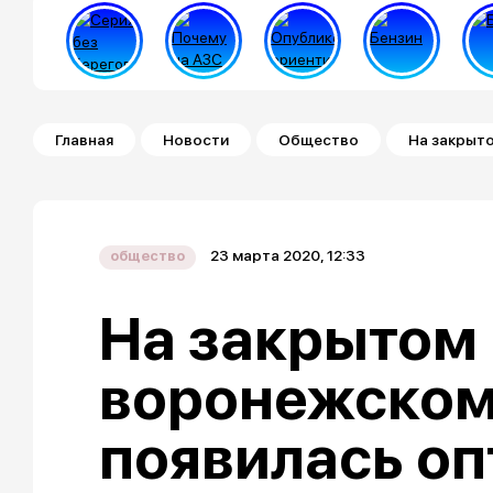
Строка навигации
Главная
Новости
Общество
На закрыт
23 марта 2020, 12:33
общество
На закрытом 
воронежском
появилась о