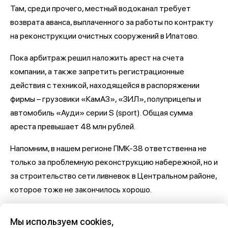
Там, среди прочего, местный водоканал требует
возврата аванса, выплаченного за работы по контракту
на реконструкции очистных сооружений в Ипатово.
Пока арбитраж решил наложить арест на счета
компании, а также запретить регистрационные
действия с техникой, находящейся в распоряжении
фирмы – грузовики «КамАЗ», «ЗИЛ», полуприцепы и
автомобиль «Ауди» серии S (sport). Общая сумма
ареста превышает 48 млн рублей.
Напомним, в нашем регионе ПМК-38 ответственна не
только за проблемную реконструкцию набережной, но и
за строительство сети ливневок в Центральном районе,
которое тоже не закончилось хорошо.
Последние новости о Петровской набережной и
Мы используем cookies,
связанными с ней коррупцией и мошенничеством
здесь,