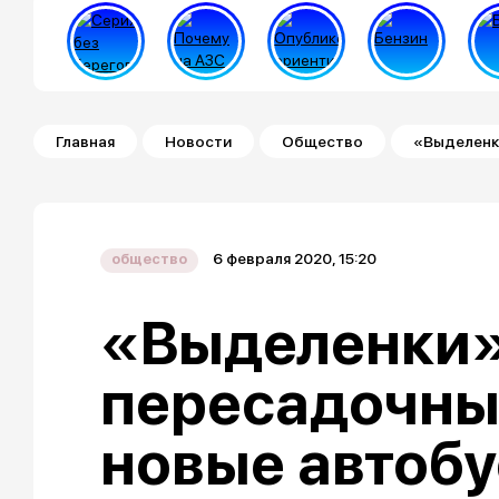
Строка навигации
Главная
Новости
Общество
«Выделенки
6 февраля 2020, 15:20
общество
«Выделенки»
пересадочны
новые автобу