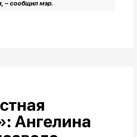
я,
– сообщил мэр.
стная
: Ангелина