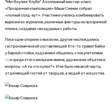
"Митбоулинг Клубе". А коллажный мастер-класс
«Прозрачная композиция» Маши Сияние собрал
«полный солд-аут». Участники учились комбинировать
вырезки из журналов, различные фактуры на прозрачной
пленке, создавая «воздушные» работы.
Пока одни спорили о высоком, другие наслаждались
гастрономической составляющей. Кто-то травил байки
у барной стойки, художники общались с покупателями
— и среди этого мелькали имена, дружеские объятия и
вопросы: «А ты что купил?». И не было никакой черты,
отделяющей гостей от творцов, а людей от искусства.