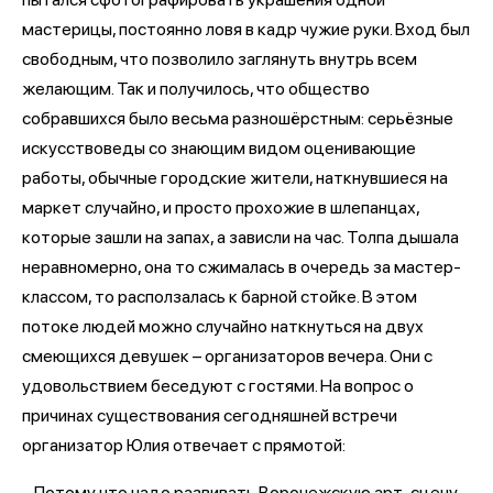
мастерицы, постоянно ловя в кадр чужие руки. Вход был
свободным, что позволило заглянуть внутрь всем
желающим. Так и получилось, что общество
собравшихся было весьма разношёрстным: серьёзные
искусствоведы со знающим видом оценивающие
работы, обычные городские жители, наткнувшиеся на
маркет случайно, и просто прохожие в шлепанцах,
которые зашли на запах, а зависли на час. Толпа дышала
неравномерно, она то сжималась в очередь за мастер-
классом, то расползалась к барной стойке. В этом
потоке людей можно случайно наткнуться на двух
смеющихся девушек – организаторов вечера. Они с
удовольствием беседуют с гостями. На вопрос о
причинах существования сегодняшней встречи
организатор Юлия отвечает с прямотой:
– Потому что надо развивать Воронежскую арт-сцену.