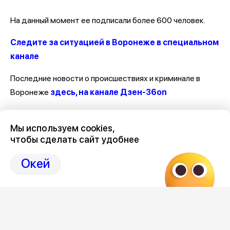
На данный момент ее подписали более 600 человек.
Следите за ситуацией в Воронеже в специальном
канале
Последние новости о происшествиях и криминале в
Воронеже
здесь, на канале Дзен-36on
Отзывы, эмоции, мнения, комментарии и обсуждения
Мы используем cookies,
происшествий в Воронеже и Воронежской области
на
чтобы сделать сайт удобнее
канале Дзен 36on
Окей
# Происшествия Воронеж
# Воронеж происшествия сегодня
# Происшествия Воронеж сегодня
# Воронеж происшествия