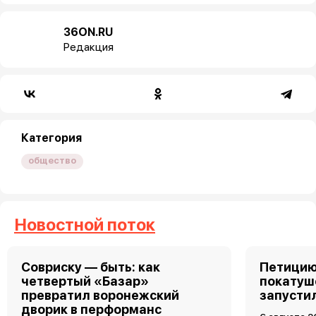
36ON.RU
Редакция
Категория
общество
Новостной поток
Совриску — быть: как
Петицию
четвертый «Базар»
покатуш
превратил воронежский
запусти
дворик в перформанс