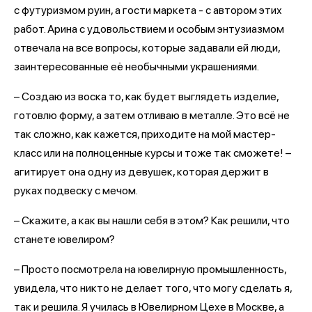
с футуризмом руин, а гости маркета - с автором этих
работ. Арина с удовольствием и особым энтузиазмом
отвечала на все вопросы, которые задавали ей люди,
заинтересованные её необычными украшениями.
– Создаю из воска то, как будет выглядеть изделие,
готовлю форму, а затем отливаю в металле. Это всё не
так сложно, как кажется, приходите на мой мастер-
класс или на полноценные курсы и тоже так сможете! –
агитирует она одну из девушек, которая держит в
руках подвеску с мечом.
– Скажите, а как вы нашли себя в этом? Как решили, что
станете ювелиром?
– Просто посмотрела на ювелирную промышленность,
увидела, что никто не делает того, что могу сделать я,
так и решила. Я училась в Ювелирном Цехе в Москве, а