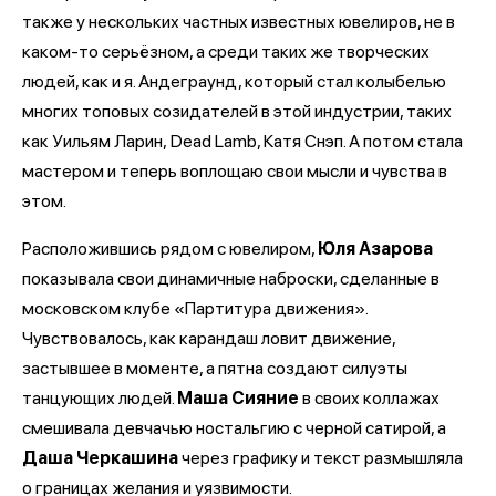
также у нескольких частных известных ювелиров, не в
каком-то серьёзном, а среди таких же творческих
людей, как и я. Андеграунд, который стал колыбелью
многих топовых созидателей в этой индустрии, таких
как Уильям Ларин, Dead Lamb, Катя Снэп. А потом стала
мастером и теперь воплощаю свои мысли и чувства в
этом.
Расположившись рядом с ювелиром,
Юля Азарова
показывала свои динамичные наброски, сделанные в
московском клубе «Партитура движения».
Чувствовалось, как карандаш ловит движение,
застывшее в моменте, а пятна создают силуэты
танцующих людей.
Маша Сияние
в своих коллажах
смешивала девчачью ностальгию с черной сатирой, а
Даша Черкашина
через графику и текст размышляла
о границах желания и уязвимости.