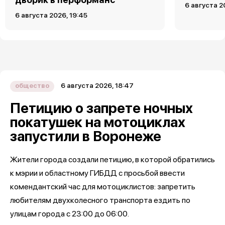
6 августа 2
6 августа 2026, 19:45
6 августа 2026, 18:47
общество
Петицию о запрете ночных
покатушек на мотоциклах
запустили в Воронеже
Жители города создали петицию, в которой обратились
к мэрии и областному ГИБДД с просьбой ввести
комендантский час для мотоциклистов: запретить
любителям двухколесного транспорта ездить по
улицам города с 23:00 до 06:00.