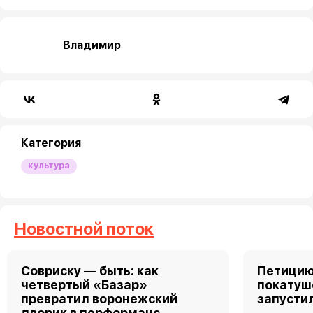
Владимир
Категория
культура
Новостной поток
Совриску — быть: как
Петицию
четвертый «Базар»
покатуш
превратил воронежский
запусти
дворик в перформанс