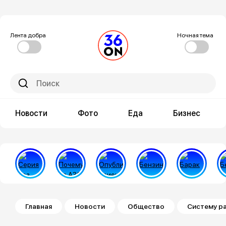
Лента добра
Ночная тема
Новости
Фото
Еда
Бизнес
Строка навигации
Главная
Новости
Общество
Систему р