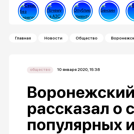
Строка навигации
Главная
Новости
Общество
Воронежски
10 января 2020, 15:38
общество
Воронежский
рассказал о 
популярных 