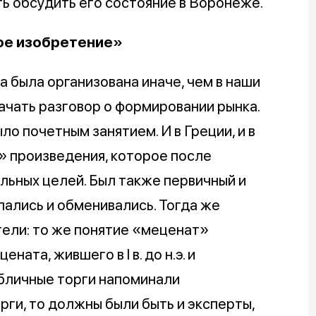
ть обсудить его состояние в Воронеже.
ое изобретение»
а была организована иначе, чем в наши
начать разговор о формировании рынка.
о почетным занятием. И в Греции, и в
» произведения, которое после
льных целей. Был также первичный и
пались и обменивались. Тогда же
тели: то же понятие «меценат»
ата, жившего в I в. до н.э. и
бличные торги напоминали
рги, то должны были быть и эксперты,