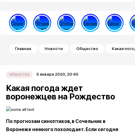
Строка навигации
Главная
Новости
Общество
Какая пог
5 января 2020, 20:45
общество
Какая погода ждет
воронежцев на Рождество
По прогнозам синоптиков, в Сочельник в
Воронеже немного похолодает. Если сегодня