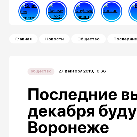
Строка навигации
Главная
Новости
Общество
Последние
27 декабря 2019, 10:36
общество
Последние в
декабря буд
Воронеже