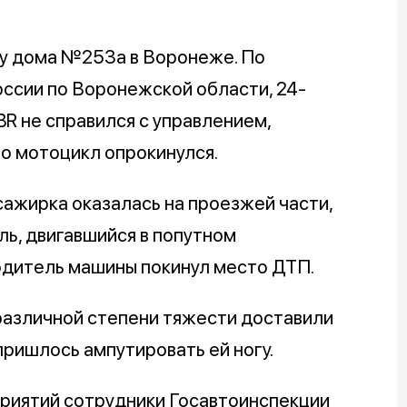
 у дома №253а в Воронеже. По
ссии по Воронежской области, 24-
R не справился с управлением,
го мотоцикл опрокинулся.
сажирка оказалась на проезжей части,
ль, двигавшийся в попутном
одитель машины покинул место ДТП.
азличной степени тяжести доставили
ришлось ампутировать ей ногу.
риятий сотрудники Госавтоинспекции