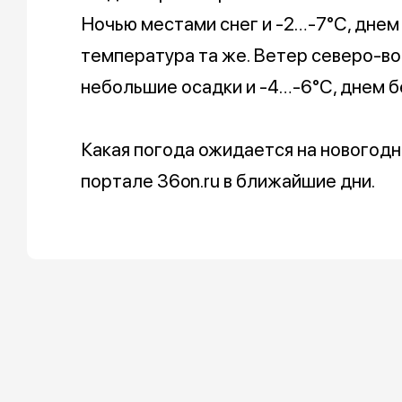
Ночью местами снег и -2…-7°С, днем
температура та же. Ветер северо-вос
небольшие осадки и -4…-6°С, днем б
Какая погода ожидается на новогодн
портале 36on.ru в ближайшие дни.