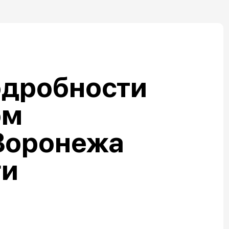
одробности
ом
Воронежа
ги