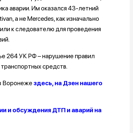
ика аварии. Им оказался 43-летний
van, а не Mercedes, как изначально
вили к следователю для проведения
ий.
ье 264 УК РФ – нарушение правил
 транспортных средств.
 в Воронеже
здесь, на Дзен нашего
и и обсуждения ДТП и аварий на